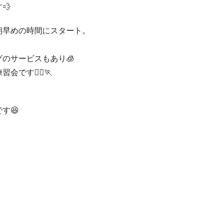
💨
朝早めの時間にスタート。
のサービスもあり🧊
す🏃‍♂️🏃
す😆