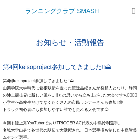
ランニングクラブ SMASH
お知らせ・活動報告
第4回keisoproject参加してきました‼🗻
第4回keisoproject参加してきました‼🗻
山梨学院大学時代に箱根駅伝を走った渡邊晶紀さんが発起人となり、静岡
の陸上競技界に新しい風を…!!との思いから立ち上がった大会です🏃🏃‍♀️🏃‍♂️
小学生〜高校生だけでなくたくさんの市民ランナーさんも参加‼😆
トラック初心者にも参加しやすい誰でも走れる大会です😌
今回も陸上系YouTuberでありTRIGGER AC代表の中島怜利選手。
名城大学出身で各世代の駅伝で大活躍され、日本選手権も制した中島智美
ムセンビ選手。