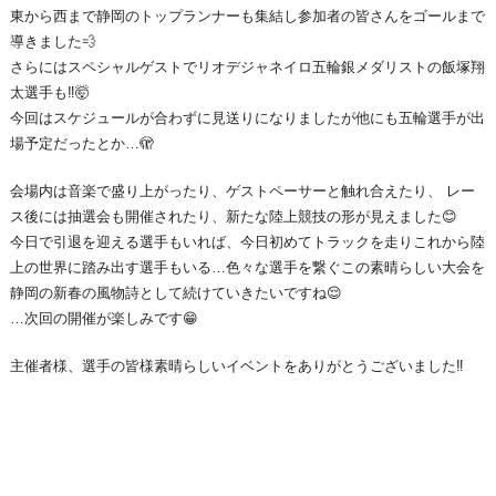
東から西まで静岡のトップランナーも集結し参加者の皆さんをゴールまで
導きました💨
さらにはスペシャルゲストでリオデジャネイロ五輪銀メダリストの飯塚翔
太選手も‼🤯
今回はスケジュールが合わずに見送りになりましたが他にも五輪選手が出
場予定だったとか…🫣
会場内は音楽で盛り上がったり、ゲストペーサーと触れ合えたり、 レー
ス後には抽選会も開催されたり、新たな陸上競技の形が見えました😊
今日で引退を迎える選手もいれば、今日初めてトラックを走りこれから陸
上の世界に踏み出す選手もいる…色々な選手を繋ぐこの素晴らしい大会を
静岡の新春の風物詩として続けていきたいですね😌
…次回の開催が楽しみです😁
主催者様、選手の皆様素晴らしいイベントをありがとうございました‼⁡