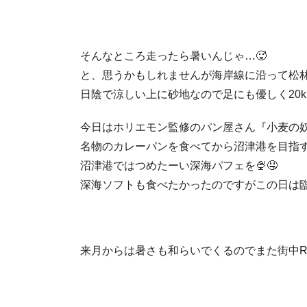
そんなところ走ったら暑いんじゃ…🥵
と、思うかもしれませんが海岸線に沿って松林
日陰で涼しい上に砂地なので足にも優しく20
今日はホリエモン監修のパン屋さん『小麦の
名物のカレーパンを食べてから沼津港を目指す
沼津港ではつめたーい深海パフェを🍨🤤
深海ソフトも食べたかったのですがこの日は臨
来月からは暑さも和らいでくるのでまた街中RUN