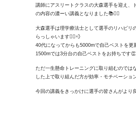
講師にアスリートクラスの大森選手を迎え、ト
の内容の濃ーい講義となりました📚✍🏻
大森選手は理学療法士として選手のリハビリ
らっしゃいます🏃‍♂️💨
40代になってからも5000mで自己ベストを更新
1500mでは3分台の自己ベストをお持ちです👏
ただ一生懸命トレーニングに取り組むのでは
した上で取り組んだ方が効率・モチベーショ
今回の講義をきっかけに選手の皆さんがより良