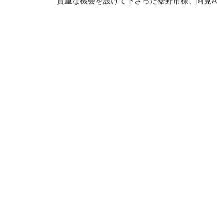
貴重な機会を設けて下さった裾野市様、阿見A