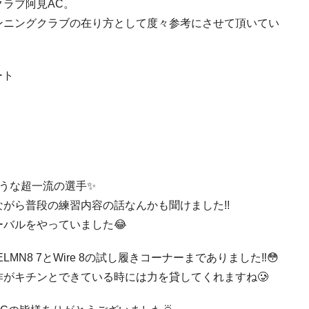
ラブ阿見AC。
ンニングクラブの在り方として度々参考にさせて頂いてい
ート
うな超一流の選手✨
がら普段の練習内容の話なんかも聞けました!!
バルをやっていました😂
MN8 7とWire 8の試し履きコーナーまでありました‼😳
がキチンとできている時には力を貸してくれますね🥲