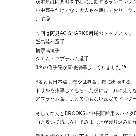
茨木県は阿見町を中心に活動するランニングク
小中高生だけでなく大人も在籍しており、ラ
ます😌
今回は阿見AC SHARKS所属のトップアスリ
飯島陸斗選手
楠康成選手
グエム・アブラハム選手
3名の選手達が直接指導してくれました🥺
3名とも日本選手権や世界選手権に出場するよ
ドリルを指導してもらった後には一緒に走りな
アブラハム選手はとてつもない設定でインター
そしてなんとBROOKSの中長距離用スパイクEL
両方履いて流しをしてみましたが乗り込み動作