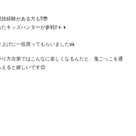
技経験がある方も⁉😎
キッズハンターが参戦!!👦👧
上げに一役買ってもらいました🍰
やり方次第ではこんなに楽しくなるんだと、鬼ごっこを通
えると嬉しいです😌