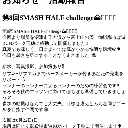
第8回SMASH HALF challenge🗻🏃‍♀️🏃‍♂️
第8回SMASH HALF challenge🗻🏃‍♀️🏃‍♂️
今回より場所を沼津市千本浜から富士山の麓、御殿場市は遊
RUNパーク玉穂に移動して開催しました‼
真夏でも涼しく、日によっては靄がかかる快適な環境🍃🌳
今日も暑さを気にすることなく走れました‼😆
給水、写真撮影、参加賞あり🎖️
サブ4〜サブエガまでペースメーカーが付きあなたの完走を
サポート💨
ランナーのランナーによるランナーのための練習会です‼
そろそろ秋のマラソンに向けてぼちぼち準備していきましょ
う🍂
参加の動機はなんでも大丈夫。目標は違えどみんな同じゴー
ルを目指す仲間です😆
次回は6月22日(日)
場所は同じく御殿場市遊RUNパーク玉穂にて開催します🌳