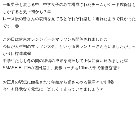
一般男子も混じる中、中学女子のみで構成されたチームがシード確保はも
しかすると史上初かも？👏
レース後の皆さんの表情を見てるとそれぞれ楽しく走れたようで良かった
です…😌
この日は伊東オレンジビーチマラソンも開催されました🍊
今日が人生初のマラソン大会、という市民ランナーさんもいましたがしっ
かり目標達成😆
中学生たちも冬の間の練習の成果を発揮して上位に食い込みました👏
SMASH ELITEの徳田選手、夏歩コーチも10kmの部で優勝🏆🏆✨⁡
お正月の駅伝に触発されて年始から皆さんやる気満々です!!😁
今年も怪我なく元気に！楽しく！走っていきましょう🏃