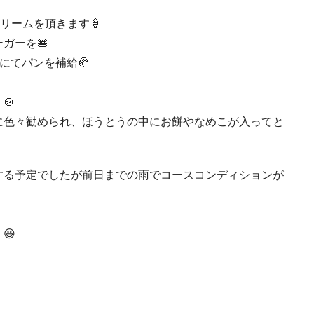
リームを頂きます🍦
ガーを🍔
Eにてパンを補給🥐
🍲
に色々勧められ、ほうとうの中にお餅やなめこが入ってと
する予定でしたが前日までの雨でコースコンディションが
😆