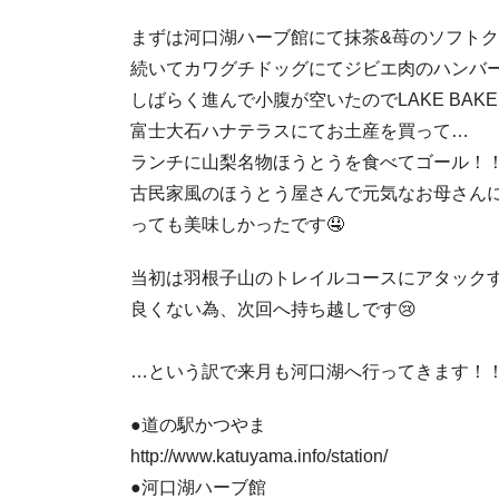
まずは河口湖ハーブ館にて抹茶&苺のソフトク
続いてカワグチドッグにてジビエ肉のハンバー
しばらく進んで小腹が空いたのでLAKE BAK
富士大石ハナテラスにてお土産を買って…
ランチに山梨名物ほうとうを食べてゴール！！
古民家風のほうとう屋さんで元気なお母さん
っても美味しかったです🤤
当初は羽根子山のトレイルコースにアタック
良くない為、次回へ持ち越しです😢⁡
…という訳で来月も河口湖へ行ってきます！！
●道の駅かつやま
http://www.katuyama.info/station/
●河口湖ハーブ館