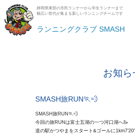
静岡県東部の市民ランナーから学生ランナーまで
幅広い世代が集まる新しいランニングチームです
ランニングクラブ SMASH
お知ら
SMASH旅RUN🏃💨
SMASH旅RUN🏃💨
今回の旅RUNは富士五湖の一つ河口湖へ🦢
道の駅かつやまをスタート&ゴールに1km7′2