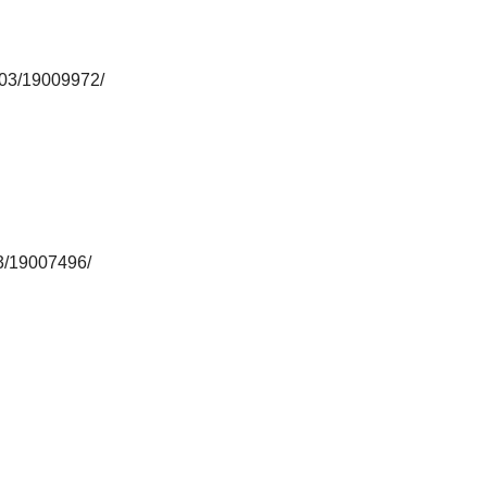
303/19009972/
3/19007496/