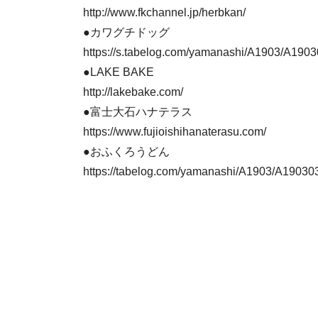
http://www.fkchannel.jp/herbkan/
●カワグチドッグ
https://s.tabelog.com/yamanashi/A1903/A190
●LAKE BAKE
http://lakebake.com/
●富士大石ハナテラス
https://www.fujioishihanaterasu.com/
●おふくろうどん
https://tabelog.com/yamanashi/A1903/A19030